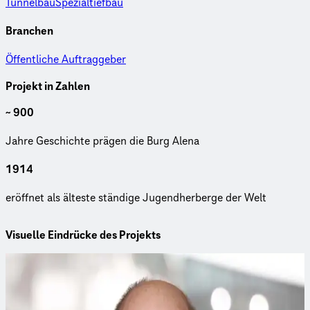
Tunnelbau
Spezialtiefbau
Branchen
Öffentliche Auftraggeber
Projekt in Zahlen
~ 900
Jahre Ge­schich­te prägen die Burg Alena
1914
er­öff­net als älteste stän­di­ge Ju­gend­her­ber­ge der Welt
Visuelle Eindrücke des Projekts
Ansprechpartner
Sie haben Fragen zu unseren Leistungen? Kontaktieren Sie