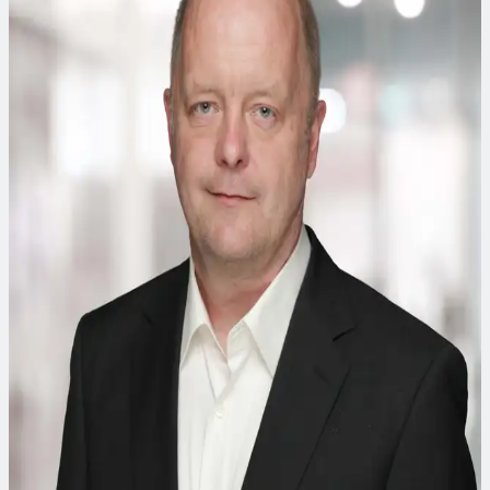
unsere Experten.
Dr.-Ing, Kai Werkhäuser
Senior Projektmanager
Dr.-Ing. Kai Werkhäuser begleitet Projekte in den Bereichen
Ingenieur- und Infrastrukturbau, Tunnelbau und
Spezialtiefbau sowie Wasserhaltung- und aufbereitung.
Dipl.-Ing. Rainer Steffen
Senior Consultant
Dipl-Ing. Rainer Steffen ist Senior Consultant im
Geschäftsbereich Geotechnik und Infrastruktur. Er ist Experte
für Spezialtiefbau, Tunnel- und Schachtbau sowie Erdstatik
und Gebirgsmechanik. Darüber hinaus ist er insbesondere in