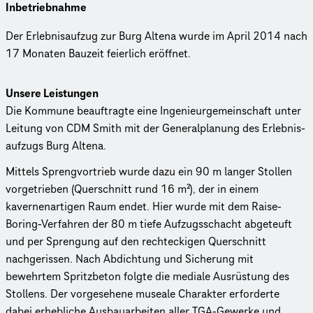
Inbetriebnahme
Der Erlebnisaufzug zur Burg Altena wurde im April 2014 nach
17 Monaten Bauzeit feierlich eröffnet.
Unsere Leistungen
Die Kommune beauftragte eine Inge­nieur­ge­mein­schaft unter
Leitung von CDM Smith mit der Gene­ral­pla­nung des Erleb­nis­
auf­zugs Burg Altena.
Mittels Sprengvortrieb wurde dazu ein 90 m langer Stollen
vorgetrieben (Querschnitt rund 16 m²), der in einem
kavernenartigen Raum endet. Hier wurde mit dem Raise-
Boring-Verfahren der 80 m tiefe Aufzugsschacht abgeteuft
und per Sprengung auf den rechteckigen Querschnitt
nachgerissen. Nach Abdichtung und Sicherung mit
bewehrtem Spritzbeton folgte die mediale Ausrüstung des
Stollens. Der vorgesehene museale Charakter erforderte
dabei erhebliche Ausbauarbeiten aller TGA-Gewerke und