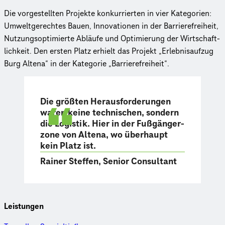
Die vorgestellten Projekte konkur­rier­ten in vier Kategorien:
Umwelt­ge­rech­tes Bauen, Inno­va­tio­nen in der Barrie­re­frei­heit,
Nutzungs­op­ti­mierte Abläufe und Optimierung der Wirt­schaft­
lich­keit. Den ersten Platz erhielt das Projekt „Erleb­nis­auf­zug
Burg Altena“ in der Kategorie „Barrie­re­frei­heit“.
Die größten Heraus­for­de­run­gen
waren keine technischen, sondern
die Logistik. Hier in der Fußgän­ger­
zone von Altena, wo überhaupt
kein Platz ist.
Rainer Steffen, Senior Consultant
Leistungen