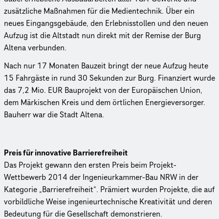
zusätzliche Maßnahmen für die Medientechnik. Über ein
neues Eingangsgebäude, den Erlebnisstollen und den neuen
Aufzug ist die Altstadt nun direkt mit der Remise der Burg
Altena verbunden.
Nach nur 17 Monaten Bauzeit bringt der neue Aufzug heute
15 Fahrgäste in rund 30 Sekunden zur Burg. Finanziert wurde
das 7,2 Mio. EUR Bauprojekt von der Euro­päi­schen Union,
dem Märkischen Kreis und dem örtlichen Ener­gie­ver­sor­ger.
Bauherr war die Stadt Altena.
Preis für innovative Barrierefreiheit
Das Projekt gewann den ersten Preis beim Projekt-
Wettbewerb 2014 der Inge­nieur­kam­mer-Bau NRW in der
Kategorie „Barrie­re­frei­heit“. Prämiert wurden Projekte, die auf
vorbild­li­che Weise inge­nieur­tech­ni­sche Kreativität und deren
Bedeutung für die Gesell­schaft demons­trie­ren.