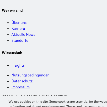
Wer wir sind
Über uns
Karriere
Aktuelle News
Standorte
Wissenshub
Insights
Nutzungsbedingungen
Datenschutz
Impressum
CDM Smith™ | CDM™ | WILBUR SMITH™
We use cookies on this site. Some cookies are essential for the webs
© 2026 CDM Smith SE. Alle Rechte vorbehalten.
to function and do not require consent. These cookies enable core