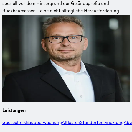
speziell vor dem Hintergrund der Geländegröße und
Rückbaumassen – eine nicht alltägliche Herausforderung.
Fragen zum Projekt?
Kontaktieren Sie unseren Experten.
Dipl.-Ing. Ulrich Riep
Senior Projektingenieur
Dipl.-Ing. Ulrich Riep hat sich auf die Flächenreaktivierung
und Altlastensanierung ehemaliger Industriestandorte
spezialisiert.
Leistungen
Geotechnik
Bauüberwachung
Altlasten
Standortentwicklung
Abw