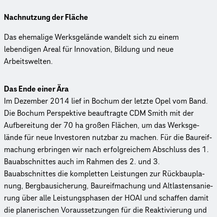
Nachnutzung der Fläche
Das ehemalige Werksgelände wandelt sich zu einem
lebendigen Areal für Innovation, Bildung und neue
Arbeitswelten.
Das Ende einer Ära
Im Dezember 2014 lief in Bochum der letzte Opel vom Band.
Die Bochum Perspektive beauftragte CDM Smith mit der
Aufbe­rei­tung der 70 ha großen Flächen, um das Werks­ge­
lände für neue Investoren nutzbar zu machen. Für die Baureif­
ma­chung erbringen wir nach erfolgreichem Abschluss des 1.
Bauabschnittes auch im Rahmen des 2. und 3.
Bauabschnittes die kompletten Leistungen zur Rück­bau­pla­
nung, Berg­bau­si­che­rung, Baureif­ma­chung und Altlas­ten­sa­nie­
rung über alle Leis­tungs­pha­sen der HOAI und schaffen damit
die plane­ri­schen Voraus­set­zun­gen für die Reak­ti­vie­rung und