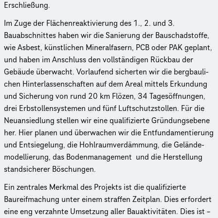
Erschlie­ßung.
Im Zuge der Flächen­re­ak­ti­vie­rung des 1., 2. und 3.
Bauabschnittes haben wir die Sanierung der Bauschad­stoffe,
wie Asbest, künstlichen Mine­ral­fa­sern, PCB oder PAK geplant,
und haben im Anschluss den voll­stän­di­gen Rückbau der
Gebäude überwacht. Vorlaufend sicherten wir die berg­bau­li­
chen Hinter­las­sen­schaf­ten auf dem Areal mittels Erkundung
und Sicherung von rund 20 km Flözen, 34 Tagesöff­nun­gen,
drei Erbstol­len­sys­te­men und fünf Luft­schutz­stol­len. Für die
Neuan­sied­lung stellen wir eine quali­fi­zierte Grün­dungs­ebene
her. Hier planen und überwachen wir die Entfun­da­men­tie­rung
und Entsie­ge­lung, die Hohl­raum­ver­däm­mung, die Gelän­de­
mo­del­lie­rung, das Bodenmanagement
und die Herstellung
stand­si­che­rer Böschungen.
Ein zentrales Merkmal des Projekts ist die qualifizierte
Baureifmachung unter einem straffen Zeitplan. Dies erfordert
eine eng verzahnte Umsetzung aller Bauaktivitäten.
Dies ist –