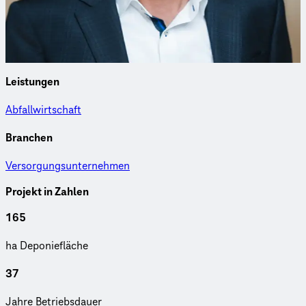
Niederlassung in Luxemburg und ist Experte für Altlasten,
Flächenrecycling und Deponietechnik.
Leistungen
Abfallwirtschaft
Branchen
Versorgungsunternehmen
Projekt in Zahlen
165
ha De­po­nie­flä­che
37
Jahre Be­triebs­dau­er