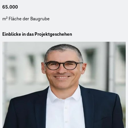
65.000
m² Fläche der Bau­gru­be
Einblicke in das Projektgeschehen
Ansprechpartner
Sie haben Fragen zu unseren Leistungen?
Kontaktieren Sie unseren Experten.
Dr.-Ing. Volker Schrenk
Bereichsleiter
Dr.-Ing. Volker Schrenk begleitet Projekte wie die
Baureifmachung und Wiedernutzung von Industriebrachen
oder Grundwassersanierungen.