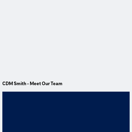
CDM Smith - Meet Our Team
Karriere
Gestalte die Zukunft mit uns
Werde Teil eines Teams, das innovative Lösungen für
komplexe Herausforderungen entwickelt.